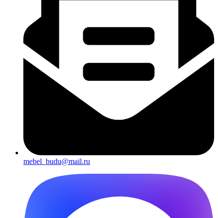
mebel_budu@mail.ru